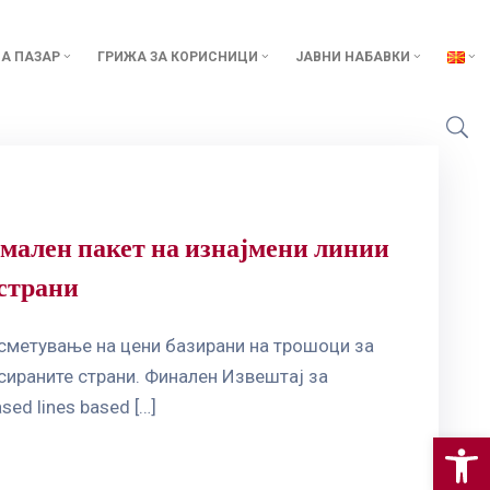
А ПАЗАР
ГРИЖА ЗА КОРИСНИЦИ
ЈАВНИ НАБАВКИ
мален пакет на изнајмени линии
 страни
сметување на цени базирани на трошоци за
сираните страни. Финален Извештај за
ed lines based […]
Op