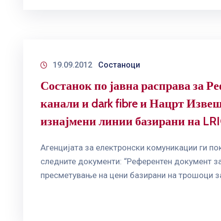
19.09.2012
Состаноци
Состанок по јавна расправа за Р
канали и dark fibre и Нацрт Изв
изнајмени линии базирани на LRI
Aгенцијата за електронски комуникации ги пок
следните документи: “Референтен документ за 
пресметување на цени базирани на трошоци за