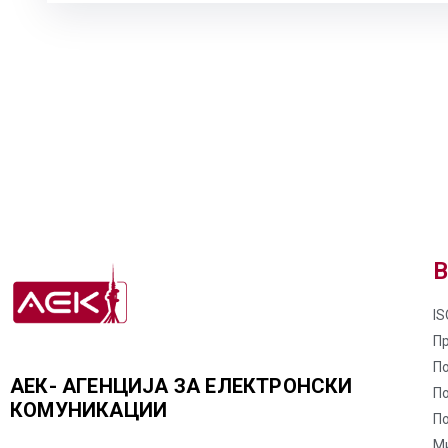
В
IS
П
По
АЕК- АГЕНЦИЈА ЗА ЕЛЕКТРОНСКИ
П
КОМУНИКАЦИИ
По
М