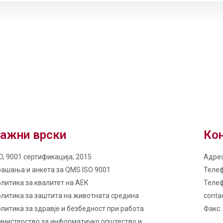
ажни врски
Кон
O, 9001 сертификација; 2015
Адрес
рашања и анкета за QMS ISO 9001
Телеф
литика за квалитет на AЕК
Телеф
олитика за заштита на животната средина
conta
литика за здравје и безбедност при работа
Факс:
инистерство за информатичко општество и