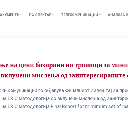
ОКУМЕНТИ
РФ СПЕКТАР
ТЕЛЕКОМУНИКАЦИИ
АНАЛИЗА Н
ње на цени базирани на трошоци за мини
о вклучени мислења од заинтересираните
ски комуникации го објавува Финалниот Извештај за пре
 на LRIC методологија со вклучени мислења од заинтере
а LRIC методологија Final Report for mimimum set of leas