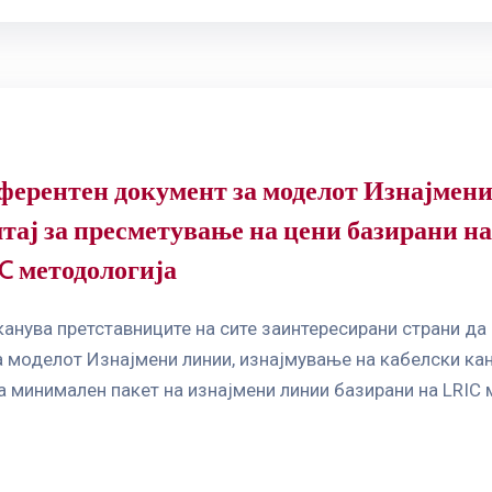
еферентен документ за моделот Изнајмен
ештај за пресметување на цени базирани 
C методологија
анува претставниците на сите заинтересирани страни да 
моделот Изнајмени линии, изнајмување на кабелски канал
 минимален пакет на изнајмени линии базирани на LRIC м