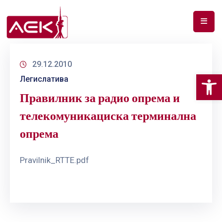
ПОЧЕТНА
29.12.2010
ЗА
Op
Легислатива
НАС
Правилник за радио опрема и
ДОКУМЕНТИ
телекомуникациска терминална
РФ
опрема
СПЕКТАР
ТЕЛЕКОМУНИКАЦИИ
Pravilnik_RTTE.pdf
АНАЛИЗА
НА
ПАЗАР