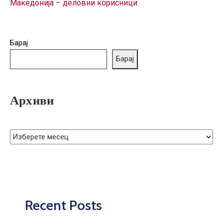
Македонија – деловни корисници
ГРИЖА
ЗА
КОРИСНИЦИ
Барај
ЈАВНИ
Барај
НАБАВКИ
Архиви
Recent Posts