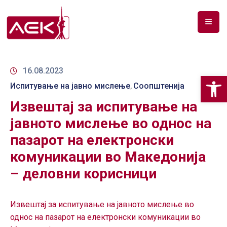
ПОЧЕТНА
ЗА
16.08.2023
Op
НАС
Испитување на јавно мислење
Соопштенија
‚
Извештај за испитување на
ДОКУМЕНТИ
јавното мислење во однос на
РФ
пазарот на електронски
СПЕКТАР
комуникации во Македонија
ТЕЛЕКОМУНИКАЦИИ
– деловни корисници
АНАЛИЗА
НА
Извештај за испитување на јавното мислење во
ПАЗАР
однос на пазарот на електронски комуникации во