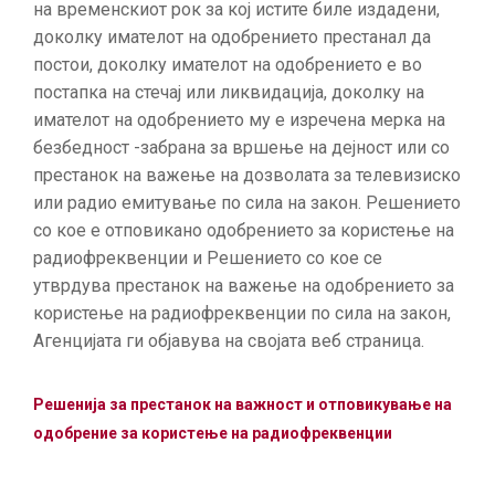
на временскиот рок за кој истите биле издадени,
ГРИЖА
ЗА
доколку имателот на одобрението престанал да
КОРИСНИЦИ
постои, доколку имателот на одобрението е во
постапка на стечај или ликвидација, доколку на
ЈАВНИ
имателот на одобрението му е изречена мерка на
НАБАВКИ
безбедност -забрана за вршење на дејност или со
престанок на важење на дозволата за телевизиско
или радио емитување по сила на закон. Решението
со кое е отповикано одобрението за користење на
радиофреквенции и Решението со кое се
утврдува престанок на важење на одобрението за
користење на радиофреквенции по сила на закон,
Агенцијата ги објавува на својата веб страница.
Решенија за престанок на важност и отповикување на
одобрение за користење на радиофреквенции