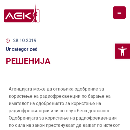
ПОЧЕТНА
ЗА
28.10.2019
Op
НАС
Uncategorized
РЕШЕНИЈА
ДОКУМЕНТИ
РФ
СПЕКТАР
Агенцијата може да отповика одобрение за
ТЕЛЕКОМУНИКАЦИИ
користење на радиофреквенции по барање на
имателот на одобрението за користење на
АНАЛИЗА
радиофреквенции или по службена должност.
НА
Одобренијата за користење на радиофреквенции
ПАЗАР
по сила на закон престануваат да важат по истекот