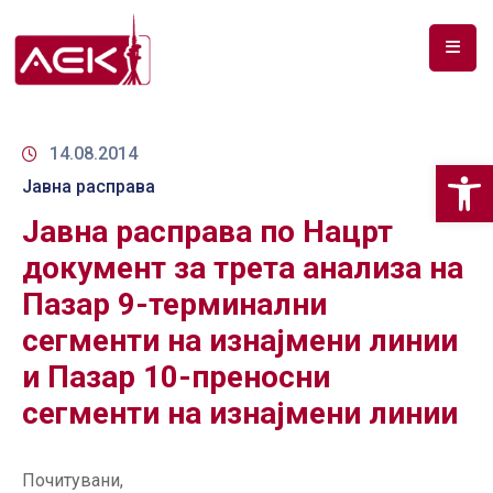
ПОЧЕТНА
ЗА
14.08.2014
Op
НАС
Јавна расправа
Јавна расправа по Нацрт
ДОКУМЕНТИ
документ за трета анализа на
РФ
Пазар 9-терминални
СПЕКТАР
сегменти на изнајмени линии
ТЕЛЕКОМУНИКАЦИИ
и Пазар 10-преносни
АНАЛИЗА
сегменти на изнајмени линии
НА
ПАЗАР
Почитувани,