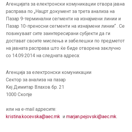
ГРИЖА
Агенцијата за електронски комуникации отвора јавна
ЗА
расправа по „Нацрт документ за трета анализа на
КОРИСНИЦИ
Пазар 9-терминални сегменти на изнајмени линии и
Пазар 10-преносни сегменти на изнајмени линии“ . Се
ЈАВНИ
повикуваат сите заинтересирани субјекти да ги
НАБАВКИ
достават своите мислења и забелешки по предметот
на јавната расправа што ќе биде отворена заклучно
со 14.09.2014 на следната адреса:
Агенција за електронски комуникации
Сектор за анализа на пазар
Kej Димитар Влахов бр. 21
1000 Скопје
или на e-mail адресите:
kristina.kocevska@aec.mk
и
marjan.pejovski@aec.mk
.