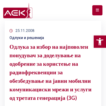
ПОЧЕТНА
25.11.2008
ЗА
Op
Одлуки и решенија
НАС
Одлука за избор на најповолен
ДОКУМЕНТИ
понудувач за доделување на
РФ
одобрение за користење на
СПЕКТАР
радиофреквенции за
ТЕЛЕКОМУНИКАЦИИ
обезбедување на јавни мобилни
АНАЛИЗА
комуникациски мрежи и услуги
НА
од третата генерација (3G)
ПАЗАР