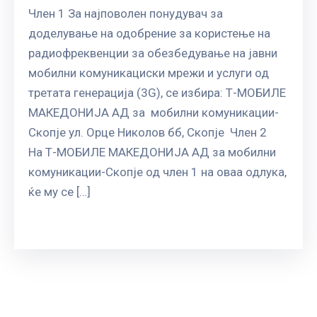
ГРИЖА
Член 1 За најповолен понудувач за
ЗА
доделување на одобрение за користење на
КОРИСНИЦИ
радиофреквенции за обезбедување на јавни
ЈАВНИ
мобилни комуникациски мрежи и услуги од
НАБАВКИ
третата генерација (3G), се избира: Т-МОБИЛЕ
МАКЕДОНИЈА АД за мобилни комуникации-
Скопје ул. Орце Николов бб, Скопје Член 2
На Т-МОБИЛЕ МАКЕДОНИЈА АД за мобилни
комуникации-Скопје од член 1 на оваа одлука,
ќе му се […]