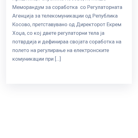
ГРИЖА
Меморандум за соработка со Регулаторната
ЗА
Агенција за телекомуникации од Република
КОРИСНИЦИ
Косово, претставувано од Директорот Екрем
ЈАВНИ
Хоџа, со кој двете регулаторни тела ја
НАБАВКИ
потврдија и дефинираа својата соработка на
полето на регулирање на електронските
комуникации при […]