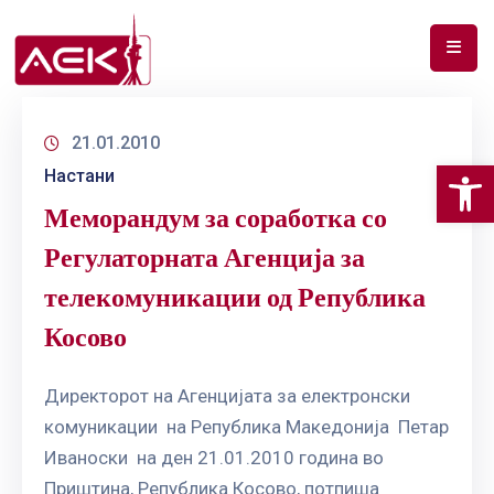
ПОЧЕТНА
21.01.2010
ЗА
Op
Настани
НАС
Меморандум за соработка со
ДОКУМЕНТИ
Регулаторната Агенција за
РФ
телекомуникации од Република
СПЕКТАР
Косово
ТЕЛЕКОМУНИКАЦИИ
Директорот на Агенцијата за електронски
АНАЛИЗА
комуникации на Република Македонија Петар
НА
ПАЗАР
Иваноски на ден 21.01.2010 година во
Приштина, Република Косово, потпиша