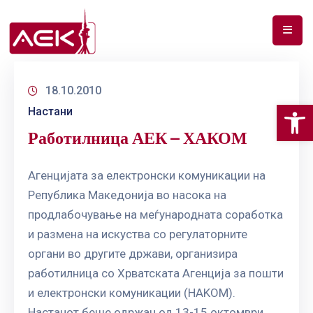
ПОЧЕТНА
18.10.2010
ЗА
Op
Настани
НАС
Работилница АЕК – ХАКОМ
ДОКУМЕНТИ
РФ
Агенцијата за електронски комуникации на
СПЕКТАР
Република Македонија во насока на
продлабочување на меѓународната соработка
ТЕЛЕКОМУНИКАЦИИ
и размена на искуства со регулаторните
органи во другите држави, организира
АНАЛИЗА
НА
работилница со Хрватската Агенција за пошти
ПАЗАР
и електронски комуникации (HAKOM).
Настанот беше одржан од 13-15 октомври