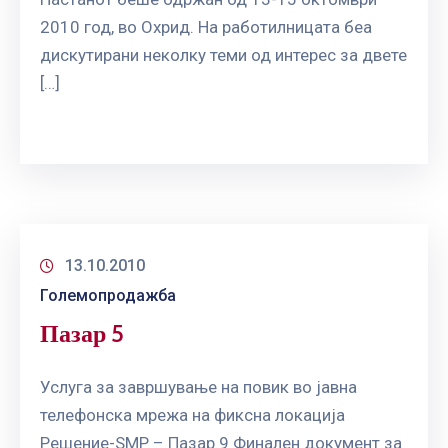
ГРИЖА
2010 год, во Охрид. На работилницата беа
ЗА
дискутирани неколку теми од интерес за двете
КОРИСНИЦИ
[…]
ЈАВНИ
НАБАВКИ
13.10.2010
Големопродажба
Пазар 5
Услуга за завршување на повик во јавна
телефонска мрежа на фиксна локација
Решение-SMP – Пазар 9 Финален документ за