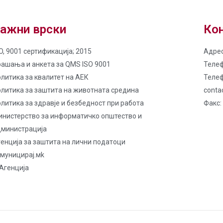
ажни врски
Кон
O, 9001 сертификација; 2015
Адрес
рашања и анкета за QMS ISO 9001
Телеф
литика за квалитет на AЕК
Телеф
олитика за заштита на животната средина
conta
литика за здравје и безбедност при работа
Факс:
инистерство за информатичко општество и
дминистрација
енција за заштита на лични податоци
омуницирај.мk
Агенција