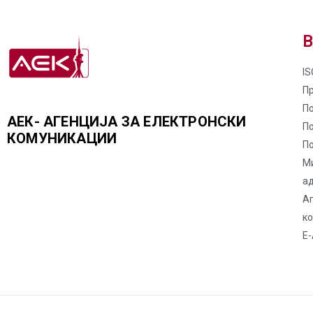
В
IS
П
По
АЕК- АГЕНЦИЈА ЗА ЕЛЕКТРОНСКИ
П
КОМУНИКАЦИИ
По
М
а
Аг
к
Е-