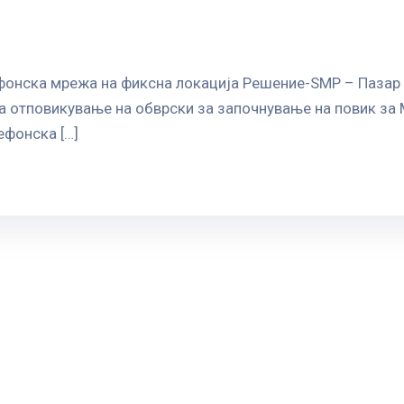
ефонска мрежа на фиксна локација Решение-SMP – Пазар 
 за отповикување на обврски за започнување на повик з
ефонска […]