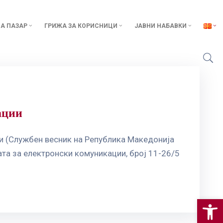
А ПАЗАР
ГРИЖА ЗА КОРИСНИЦИ
ЈАВНИ НАБАВКИ
ации
ции (Службен весник на Република Македонија
јата за електронски комуникации, број 11-26/5
Op