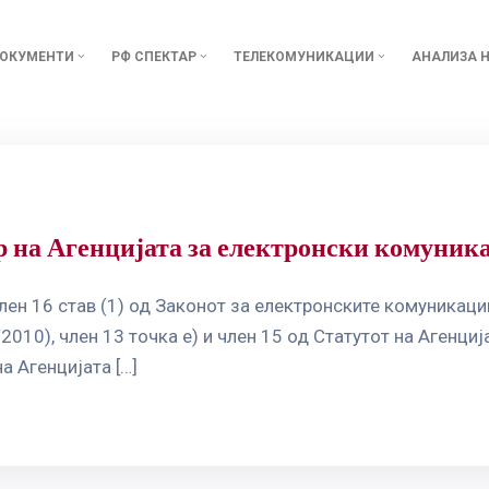
ОКУМЕНТИ
РФ СПЕКТАР
ТЕЛЕКОМУНИКАЦИИ
АНАЛИЗА Н
р на Агенцијата за електронски комуник
о член 16 став (1) од Законот за електронските комуника
2010), член 13 точка е) и член 15 од Статутот на Агенци
а Агенцијата […]