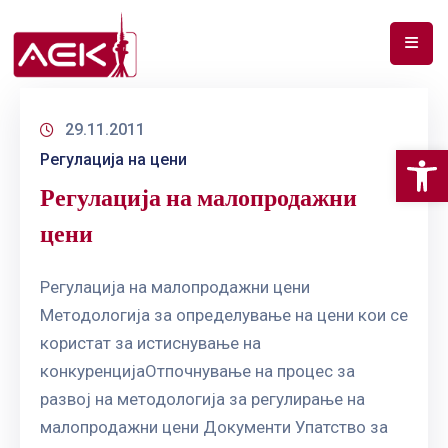
ПОЧЕТНА
29.11.2011
ЗА
Op
Регулација на цени
НАС
Регулација на малопродажни
ДОКУМЕНТИ
цени
РФ
СПЕКТАР
Регулација на малопродажни цени
Методологија за определување на цени кои се
ТЕЛЕКОМУНИКАЦИИ
користат за истиснување на
АНАЛИЗА
конкуренцијаОтпочнување на процес за
НА
развој на методологија за регулирање на
ПАЗАР
малопродажни цени Документи Упатство за