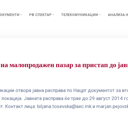
ОКУМЕНТИ
РФ СПЕКТАР
ТЕЛЕКОМУНИКАЦИИ
АНАЛИЗА Н
 на малопродажен пазар за пристап до ја
икации отвора јавна расправа по Нацрт документот за в
локација. Јавната расправа ќе трае до 29 август 2014 г
т. Контакт лица:
biljana.tosevska@aec.mk
и
marjan.pejov