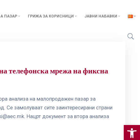
А ПАЗАР
ГРИЖА ЗА КОРИСНИЦИ
ЈАВНИ НАБАВКИ
вна телефонска мрежа на фиксна
тора анализа на малопродажен пазар за
од. Се замолуваат сите заинтересирани страни
ski@aec.mk
. Нацрт документ за втора анализа
Op