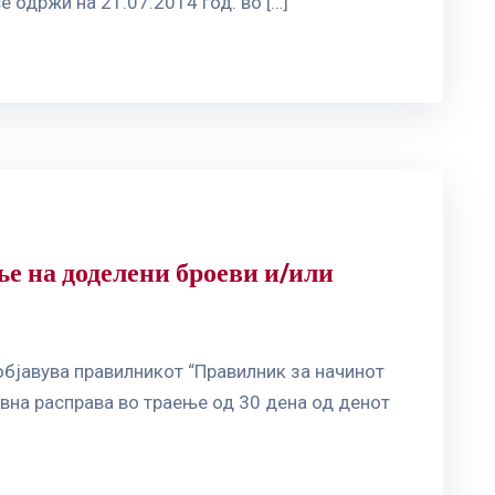
 одржи на 21.07.2014 год. во […]
е на доделени броеви и/или
објавува правилникот “Правилник за начинот
авна расправа во траење од 30 дена од денот