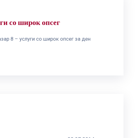
уги со широк опсег
зар 8 – услуги со широк опсег за ден