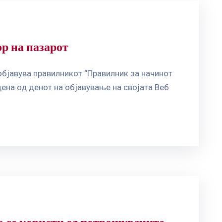
р на пазарот
објавува правилникот “Правилник за начинот
ена од денот на објавување на својата Веб