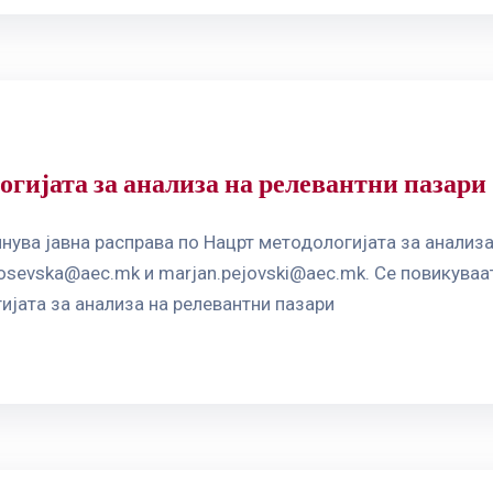
огијата за анализа на релевантни пазари
нува јавна расправа по Нацрт методологијата за анализа
.tosevska@aec.mk
и
marjan.pejovski@aec.mk
. Се повикуваа
ијата за анализа на релевантни пазари