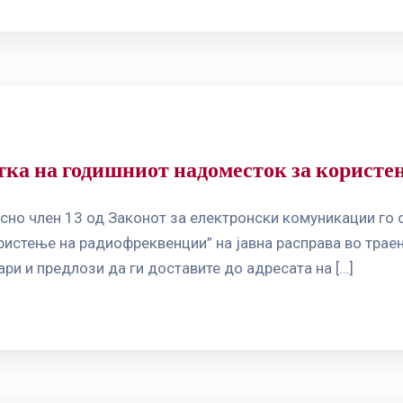
тка на годишниот надоместок за корист
сно член 13 од Законот за електронски комуникации го 
истење на радиофреквенции” на јавна расправа во траењ
ри и предлози да ги доставите до адресата на […]