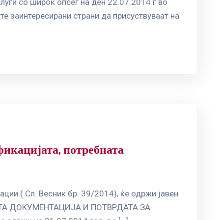
луги со широк опсег на ден 22.07.2014 г во
ите заинтересирани страни да присуствуваат на
фикацијата, потребната
ции ( Сл. Весник бр. 39/2014), ќе одржи јавен
ТА ДОКУМЕНТАЦИЈА И ПОТВРДАТА ЗА