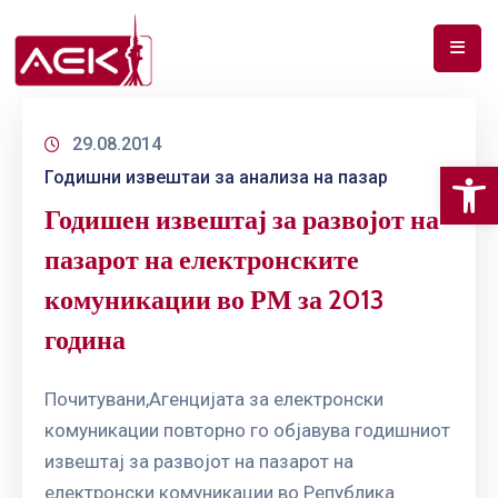
ПОЧЕТНА
29.08.2014
ЗА
Op
Годишни извештаи за анализа на пазар
НАС
Годишен извештај за развојот на
ДОКУМЕНТИ
пазарот на електронските
РФ
комуникации во РМ за 2013
СПЕКТАР
година
ТЕЛЕКОМУНИКАЦИИ
Почитувани,Агенцијата за електронски
АНАЛИЗА
комуникации повторно го објавува годишниот
НА
ПАЗАР
извештај за развојот на пазарот на
електронски комуникации во Република