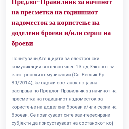
Предлог-Правилник за начинот
на пресметка на годишниот
надоместок за користење на
доделени броеви и/или серии на
броеви
Почитувани,Агенцијата за електронски
комуникации согласно член 13 од Законот за
електронски комуникации (Сл. Весник бр.
39/2014), ќе одржи состанок по јавна
расправа по Предлог-Правилник за начинот на
пресметка на годишниот надоместок за
користење на доделени броеви и/или серии на
броеви. Се повикуваат сите заинтересирани
субјекти да присуствуваат на состанокот кој