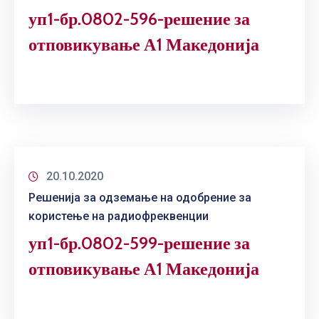
уп1-бр.0802-596-решение за
отповикување А1 Македонија
20.10.2020
Решенија за одземање на одобрение за
користење на радиофреквенции
уп1-бр.0802-599-решение за
отповикување А1 Македонија