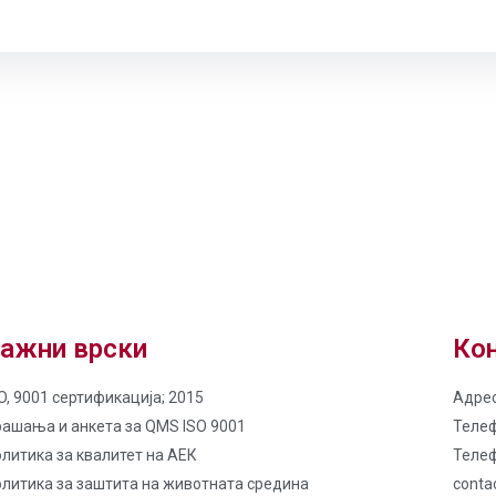
ажни врски
Кон
O, 9001 сертификација; 2015
Адрес
рашања и анкета за QMS ISO 9001
Телеф
литика за квалитет на AЕК
Телеф
олитика за заштита на животната средина
conta