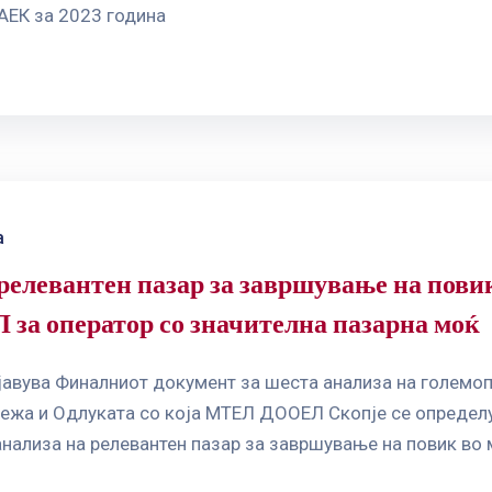
 АЕК за 2023 година
а
релевантен пазар за завршување на пови
 за оператор со значителна пазарна моќ
бјавува Финалниот документ за шеста анализа на големо
ежа и Одлуката со која МТЕЛ ДООЕЛ Скопје се определу
анализа на релевантен пазар за завршување на повик во 