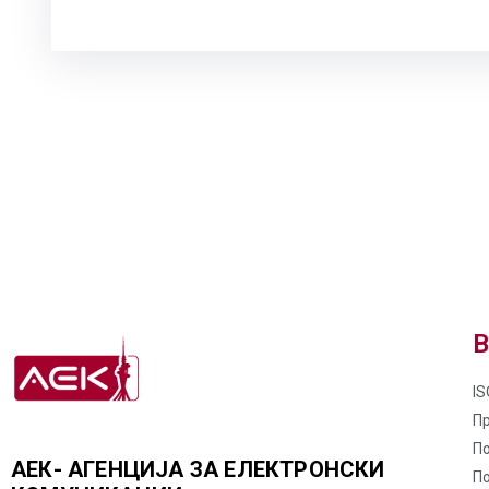
В
IS
П
По
АЕК- АГЕНЦИЈА ЗА ЕЛЕКТРОНСКИ
П