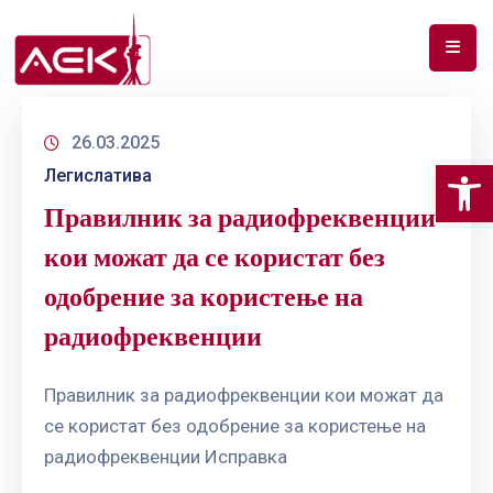
ПОЧЕТНА
26.03.2025
ЗА
Op
Легислатива
НАС
Правилник за радиофреквенции
ДОКУМЕНТИ
кои можат да се користат без
РФ
одобрение за користење на
СПЕКТАР
радиофреквенции
ТЕЛЕКОМУНИКАЦИИ
Правилник за радиофреквенции кои можат да
АНАЛИЗА
се користат без одобрение за користење на
НА
ПАЗАР
радиофреквенции Исправка