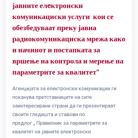
јавните елeктронски
комуникациски услуги кои се
обезбедуваат преку јавна
радиокомуникациска мрежа како
и начинот и постапката за
вршење на контрола и мерење на
параметрите за квалитет“
Aгенцијата за електронски комуникации ги
поканува претставниците на сите
заинтересирани страни да ги презентираат
своите гледишта и ставови по
предлог „ Правилник за параметрите за
квалитет на јавните елeктронски