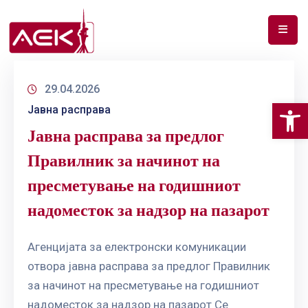
ПОЧЕТНА
29.04.2026
ЗА
Op
Јавна расправа
НАС
Јавна расправа за предлог
ДОКУМЕНТИ
Правилник за начинот на
РФ
пресметување на годишниот
СПЕКТАР
надоместок за надзор на пазарот
ТЕЛЕКОМУНИКАЦИИ
Aгенцијата за електронски комуникации
АНАЛИЗА
отвора јавна расправа за предлог Правилник
НА
ПАЗАР
за начинот на пресметување на годишниот
надоместок за надзор на пазарот Се