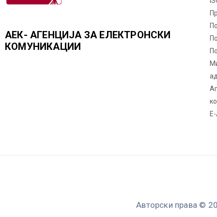
IS
П
По
АЕК- АГЕНЦИЈА ЗА ЕЛЕКТРОНСКИ
П
КОМУНИКАЦИИ
По
М
а
Аг
к
Е-
Авторски права © 20