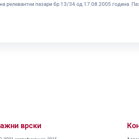
а релевантни пазари бр.13/34 од 17.08.2005 година. Паз
и
ажни врски
Кон