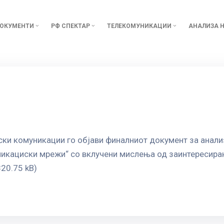
ОКУМЕНТИ
РФ СПЕКТАР
ТЕЛЕКОМУНИКАЦИИ
АНАЛИЗА Н
ки комуникации го објави финалниот документ за анализа
никациски мрежи“ со вклучени мислења од заинтересир
820.75 kB)