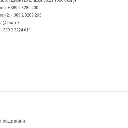
а: Ул.Димитар Влахов бр.21 1000 Скопје
он: + 389 2 3289 200
он 2: + 389 2 3289 203
ct@aec.mk
 + 389 2 3224 611
е задржани.