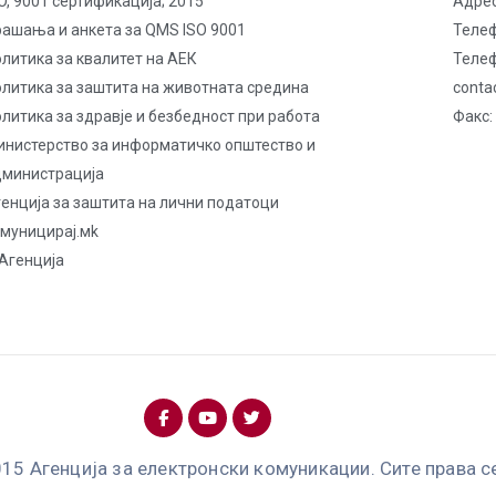
O, 9001 сертификација; 2015
Адрес
рашања и анкета за QMS ISO 9001
Телеф
литика за квалитет на AЕК
Телеф
олитика за заштита на животната средина
conta
литика за здравје и безбедност при работа
Факс:
инистерство за информатичко општество и
дминистрација
енција за заштита на лични податоци
омуницирај.мk
Агенција
15 Агенција за електронски комуникации. Сите права с