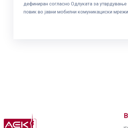
дефиниран согласно Одлуката за утврдување н
повик во јавни мобилни комуникациски мреж
В