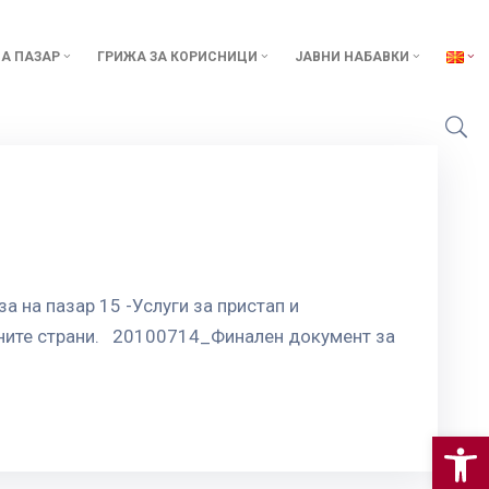
А ПАЗАР
ГРИЖА ЗА КОРИСНИЦИ
ЈАВНИ НАБАВКИ
 на пазар 15 -Услуги за пристап и
аните страни. 20100714_Финален документ за
Op