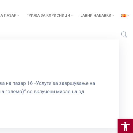
А ПАЗАР
ГРИЖА ЗА КОРИСНИЦИ
ЈАВНИ НАБАВКИ
а на пазар 16 -Услуги за завршување на
на големо)“ со вклучени мислења од
Op