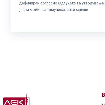
дефиниран согласно Одлуката за утврдување н
јавни мобилни комуникациски мрежи
В