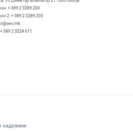
а: Ул.Димитар Влахов бр.21 1000 Скопје
он: + 389 2 3289 200
он 2: + 389 2 3289 203
ct@aec.mk
 + 389 2 3224 611
е задржани.