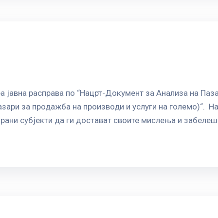
а јавна расправа по “Нацрт-Документ за Анализа на Паза
ари за продажба на производи и услуги на големо)“. На
рани субјекти да ги достават своите мислења и забелешк