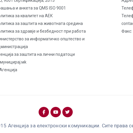
O, 9001 сертификација; 2015
Адрес
рашања и анкета за QMS ISO 9001
Телеф
литика за квалитет на AЕК
Телеф
олитика за заштита на животната средина
conta
литика за здравје и безбедност при работа
Факс:
инистерство за информатичко општество и
дминистрација
енција за заштита на лични податоци
омуницирај.мk
Агенција
15 Агенција за електронски комуникации. Сите права с