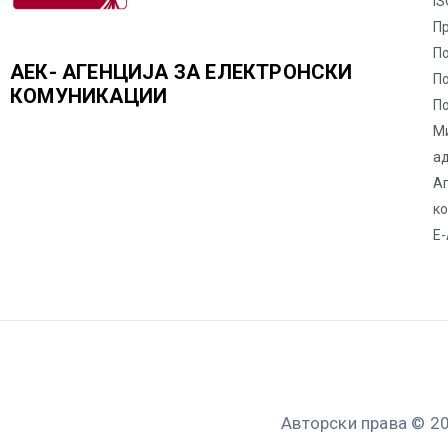
IS
П
По
АЕК- АГЕНЦИЈА ЗА ЕЛЕКТРОНСКИ
П
КОМУНИКАЦИИ
По
М
а
Аг
к
Е-
Авторски права © 20