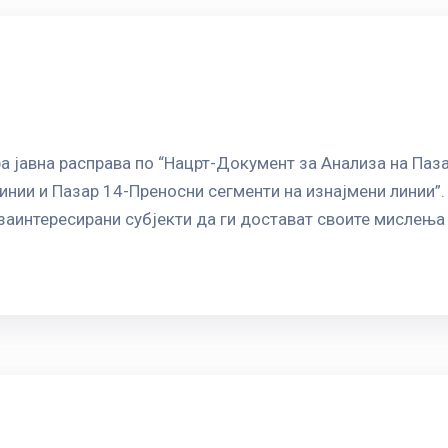
а јавна расправа по “Нацрт-Документ за Анализа на Паза
нии и Пазар 14-Преносни сегменти на изнајмени линии”. 
заинтересирани субјекти да ги достават своите мислења 