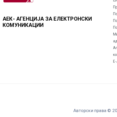
IS
П
По
АЕК- АГЕНЦИЈА ЗА ЕЛЕКТРОНСКИ
П
КОМУНИКАЦИИ
По
М
а
Аг
к
Е-
Авторски права © 20