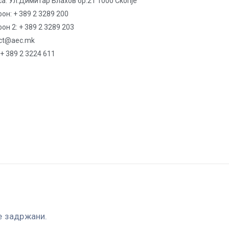
а: Ул.Димитар Влахов бр.21 1000 Скопје
он: + 389 2 3289 200
он 2: + 389 2 3289 203
ct@aec.mk
 + 389 2 3224 611
е задржани.