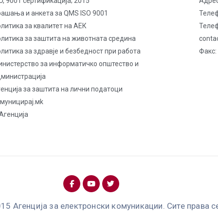
O, 9001 сертификација; 2015
Адрес
рашања и анкета за QMS ISO 9001
Телеф
литика за квалитет на AЕК
Телеф
олитика за заштита на животната средина
conta
литика за здравје и безбедност при работа
Факс:
инистерство за информатичко општество и
дминистрација
енција за заштита на лични податоци
омуницирај.мk
Агенција
15 Агенција за електронски комуникации. Сите права с