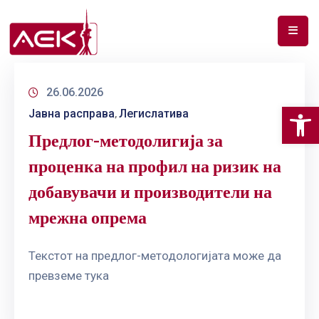
ПОЧЕТНА
26.06.2026
ЗА
Op
Јавна расправа
Легислатива
НАС
‚
Предлог-методолигија за
ДОКУМЕНТИ
проценка на профил на ризик на
РФ
добавувачи и производители на
СПЕКТАР
мрежна опрема
ТЕЛЕКОМУНИКАЦИИ
Текстот на предлог-методологијата може да
АНАЛИЗА
превземе тука
НА
ПАЗАР