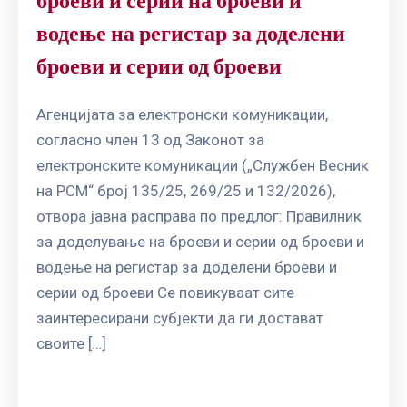
броеви и серии на броеви и
водење на регистар за доделени
броеви и серии од броеви
Агенцијата за електронски комуникации,
согласно член 13 од Законот за
електронските комуникации („Службен Весник
на РСМ“ број 135/25, 269/25 и 132/2026),
отвора јавна расправа по предлог: Правилник
за доделување на броеви и серии од броеви и
водење на регистар за доделени броеви и
серии од броеви Се повикуваат сите
заинтересирани субјекти да ги достават
своите […]