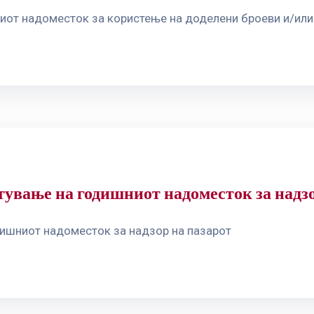
иот надоместок за користење на доделени броеви и/или
ување на годишниот надоместок за надзо
дишниот надоместок за надзор на пазарот