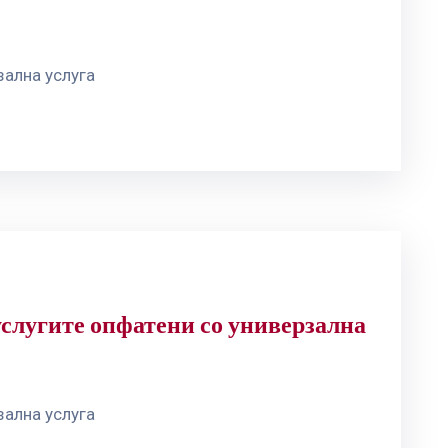
зална услуга
услугите опфатени со универзална
зална услуга