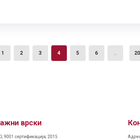
1
2
3
4
5
6
2
...
ажни врски
Кон
O, 9001 сертификација; 2015
Адрес