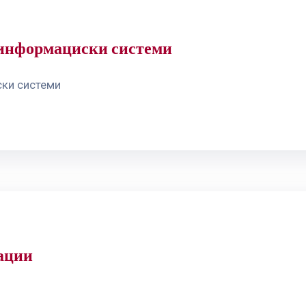
и информациски системи
ски системи
ации