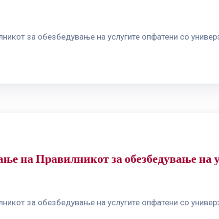
никот за обезбедување на услугите опфатени со универ
ње на Правилникот за обезбедување на 
никот за обезбедување на услугите опфатени со универ