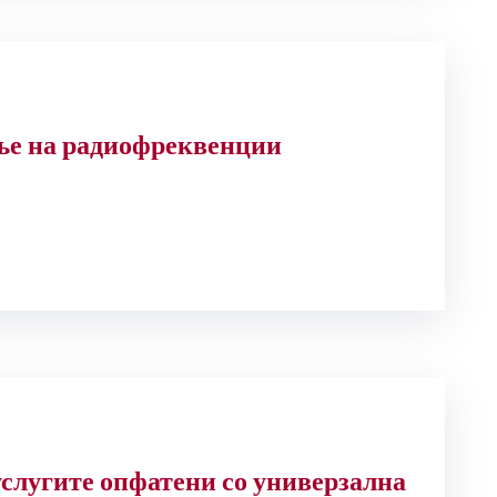
ење на радиофреквенции
услугите опфатени со универзална