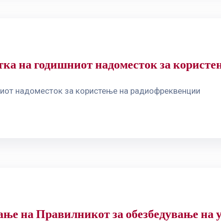
тка на годишниот надоместок за корист
ниот надоместок за користење на радиофреквенции
ње на Правилникот за обезбедување на 