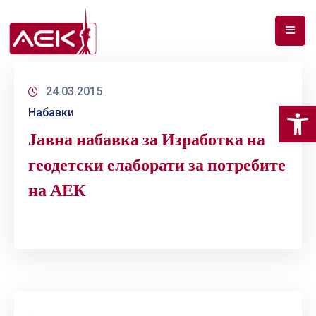
ПОЧЕТНА
24.03.2015
ЗА
Op
Набавки
НАС
Јавна набавка за Изработка на
ДОКУМЕНТИ
геодетски елаборати за потребите
РФ
на АЕК
СПЕКТАР
ТЕЛЕКОМУНИКАЦИИ
АНАЛИЗА
НА
ПАЗАР