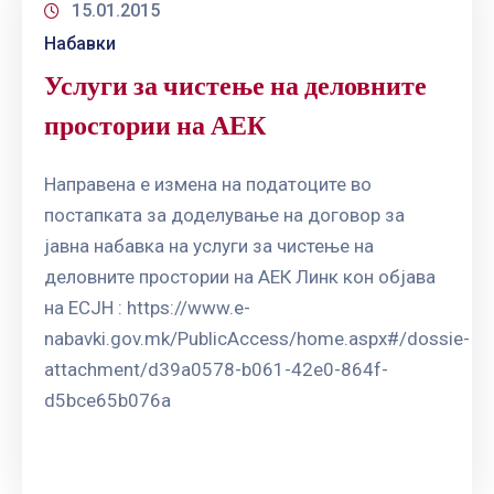
15.01.2015
Набавки
Услуги за чистење на деловните
простории на АЕК
Направена е измена на податоците во
постапката за доделување на договор за
јавна набавка на услуги за чистење на
деловните простории на АЕК Линк кон објава
на ЕСЈН : https://www.e-
nabavki.gov.mk/PublicAccess/home.aspx#/dossie-
attachment/d39a0578-b061-42e0-864f-
d5bce65b076a