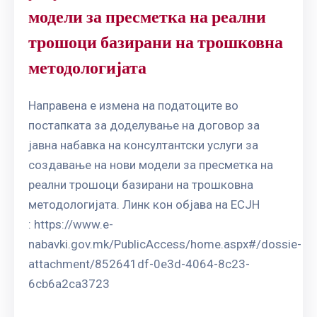
модели за пресметка на реални
трошоци базирани на трошковна
методологијата
Направена е измена на податоците во
постапката за доделување на договор за
јавна набавка на консултантски услуги за
создавање на нови модели за пресметка на
реални трошоци базирани на трошковна
методологијата. Линк кон објава на ЕСЈН
: https://www.e-
nabavki.gov.mk/PublicAccess/home.aspx#/dossie-
attachment/852641df-0e3d-4064-8c23-
6cb6a2ca3723