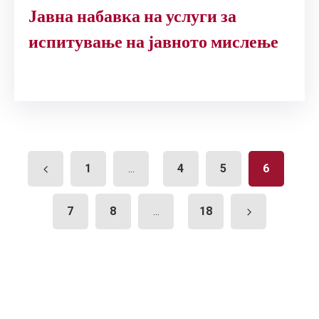
Јавна набавка на услуги за
испитување на јавното мислење
1
4
5
6
...
7
8
18
...