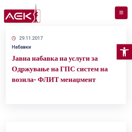
ПОЧЕТНА
29.11.2017
ЗА
Op
Набавки
НАС
Јавна набавка на услуги за
ДОКУМЕНТИ
Одржување на ГПС систем на
РФ
возила- ФЛИТ менаџмент
СПЕКТАР
ТЕЛЕКОМУНИКАЦИИ
АНАЛИЗА
НА
ПАЗАР