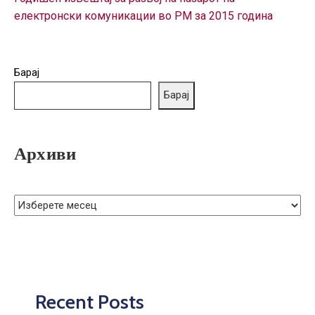
ГРИЖА
електронски комуникации во РМ за 2015 година
ЗА
КОРИСНИЦИ
ЈАВНИ
Барај
НАБАВКИ
Барај
Архиви
Recent Posts