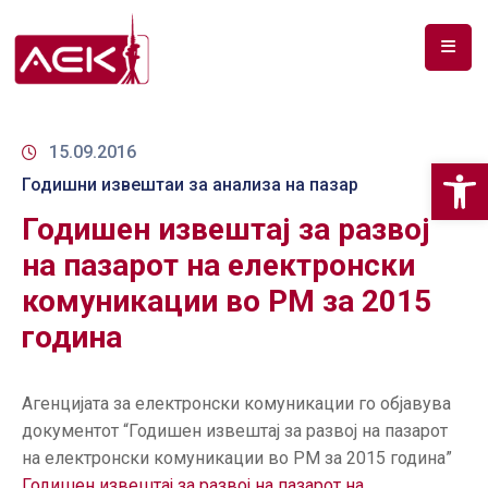
ПОЧЕТНА
ЗА
15.09.2016
Op
НАС
Годишни извештаи за анализа на пазар
Годишен извештај за развој
ДОКУМЕНТИ
на пазарот на електронски
РФ
комуникации во РМ за 2015
СПЕКТАР
година
ТЕЛЕКОМУНИКАЦИИ
АНАЛИЗА
Агенцијата за електронски комуникации го објавува
НА
документот “Годишен извештај за развој на пазарот
ПАЗАР
на електронски комуникации во РМ за 2015 година”
Годишен извештај за развој на пазарот на