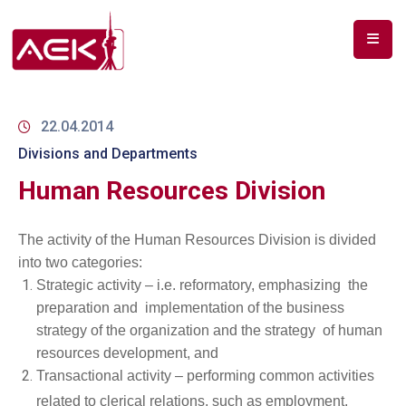
ПОЧЕТНА
ЗА
22.04.2014
НАС
Divisions and Departments
Human Resources Division
ДОКУМЕНТИ
РФ
The activity of the Human Resources Division is divided
СПЕКТАР
into two categories:
Strategic activity – i.e. reformatory, emphasizing the
ТЕЛЕКОМУНИКАЦИИ
preparation and implementation of the business
АНАЛИЗА
strategy of the organization and the strategy of human
НА
resources development, and
ПАЗАР
Transactional activity – performing common activities
related to clerical relations, such as employment,