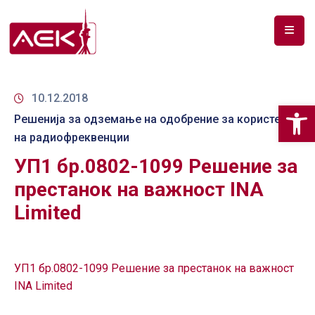
ПОЧЕТНА
ЗА
10.12.2018
Op
НАС
Решенија за одземање на одобрение за користење
на радиофреквенции
ДОКУМЕНТИ
УП1 бр.0802-1099 Решение за
РФ
престанок на важност INA
СПЕКТАР
Limited
ТЕЛЕКОМУНИКАЦИИ
АНАЛИЗА
УП1 бр.0802-1099 Решение за престанок на важност
НА
INA Limited
ПАЗАР