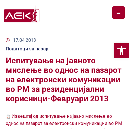
ПОЧЕТНА
ЗА
17.04.2013
Op
НАС
Податоци за пазар
Испитување на јавното
ДОКУМЕНТИ
мислење во однос на пазарот
РФ
на електронски комуникации
СПЕКТАР
во РМ за резиденцијални
ТЕЛЕКОМУНИКАЦИИ
корисници-Февруари 2013
АНАЛИЗА
НА
Извештај од испитување на јавно мислење во
ПАЗАР
однос на пазарот за електронски комуникации во РМ