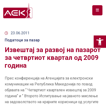
ПОЧЕТНА
ЗА
23.06.2011
Op
НАС
Податоци за пазар
Извештај за развој на пазарот
ДОКУМЕНТИ
за четвртиот квартал од 2009
РФ
година
СПЕКТАР
ТЕЛЕКОМУНИКАЦИИ
Прес конференција на Агенцијата за електронски
комуникации на Република Македонија по повод
АНАЛИЗА
објавата на “ Четвртиот квартален извештај за 2009
НА
година“ и “ Второто Испитување на јавното мислење
ПАЗАР
на задоволството на крајните корисници од услугите