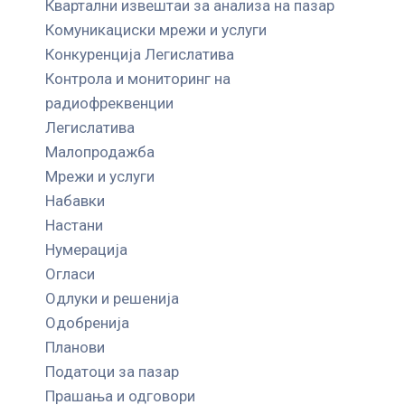
Квартални извештаи за анализа на пазар
Комуникациски мрежи и услуги
Конкуренција Легислатива
Контрола и мониторинг на
радиофреквенции
Легислатива
Малопродажба
Мрежи и услуги
Набавки
Настани
Нумерација
Огласи
Одлуки и решенија
Одобренија
Планови
Податоци за пазар
Прашања и одговори