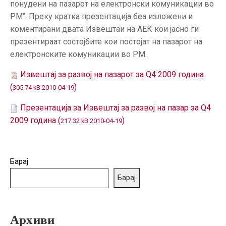
понудени на пазарот на електронски комуникации во
ГРИЖА
РМ“. Преку кратка презентација беа изложени и
ЗА
КОРИСНИЦИ
коментирани двата Извештаи на АЕК кои јасно ги
презентираат состојбите кои постојат на пазарот на
ЈАВНИ
електронските комуникации во РМ.
НАБАВКИ
Извештај за развој на пазарот за Q4 2009 година
(
)
305.74 kB 2010-04-19
Презентација за Извештај за развој на пазар за Q4
2009 годинa (
)
217.32 kB 2010-04-19
Барај
Барај
Архиви