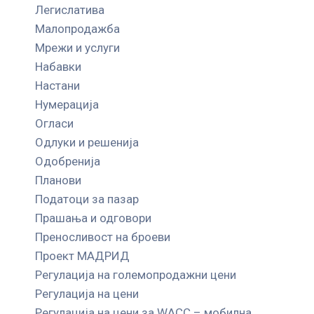
Легислатива
Малопродажба
Мрежи и услуги
Набавки
Настани
Нумерација
Огласи
Одлуки и решенија
Одобренија
Планови
Податоци за пазар
Прашања и одговори
Преносливост на броеви
Проект МАДРИД
Регулација на големопродажни цени
Регулација на цени
Регулација на цени за WACC – мобилна