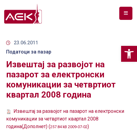
ПОЧЕТНА
ЗА
23.06.2011
Op
НАС
Податоци за пазар
Извештај за развојот на
ДОКУМЕНТИ
пазарот за електронски
РФ
комуникации за четвртиот
СПЕКТАР
квартал 2008 година
ТЕЛЕКОМУНИКАЦИИ
Извештај за развојот на пазарот на електронски
АНАЛИЗА
НА
комуникации за четвртиот квартал 2008
ПАЗАР
година(Дополнет) (
)
257.84 kB 2009-07-02