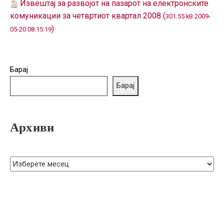
Извештај за развојот на пазарот на електронските
ГРИЖА
комуникации за четвртиот квартал 2008 (
ЗА
301.55 kB 2009-
КОРИСНИЦИ
)
05-20 08:15:19
ЈАВНИ
НАБАВКИ
Барај
Барај
Архиви