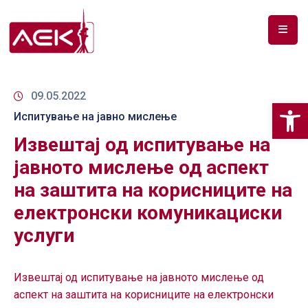
ПОЧЕТНА
ЗА
09.05.2022
Op
НАС
Испитување на јавно мислење
Извештај од испитување на
ДОКУМЕНТИ
јавното мислење од аспект
РФ
на заштита на корисниците на
СПЕКТАР
електронски комуникациски
ТЕЛЕКОМУНИКАЦИИ
услуги
АНАЛИЗА
НА
Извештај од испитување на јавното мислење од
ПАЗАР
аспект на заштита на корисниците на електронски