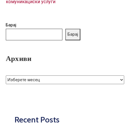
комуникациски услуги
ГРИЖА
ЗА
КОРИСНИЦИ
Барај
ЈАВНИ
Барај
НАБАВКИ
Архиви
Recent Posts