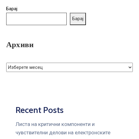
ГРИЖА
Барај
ЗА
КОРИСНИЦИ
Барај
ЈАВНИ
НАБАВКИ
Архиви
Recent Posts
Листа на критични компоненти и
чувствителни делови на електронските