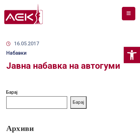
ПОЧЕТНА
ЗА
16.05.2017
Op
НАС
Набавки
Јавна набавка на автогуми
ДОКУМЕНТИ
РФ
СПЕКТАР
Барај
ТЕЛЕКОМУНИКАЦИИ
Барај
АНАЛИЗА
НА
Архиви
ПАЗАР