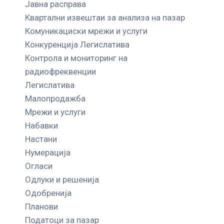
Јавна расправа
Квартални извештаи за анализа на пазар
Комуникациски мрежи и услуги
Конкуренција Легислатива
Контрола и мониторинг на
радиофреквенции
Легислатива
Малопродажба
Мрежи и услуги
Набавки
Настани
Нумерација
Огласи
Одлуки и решенија
Одобренија
Планови
Податоци за пазар