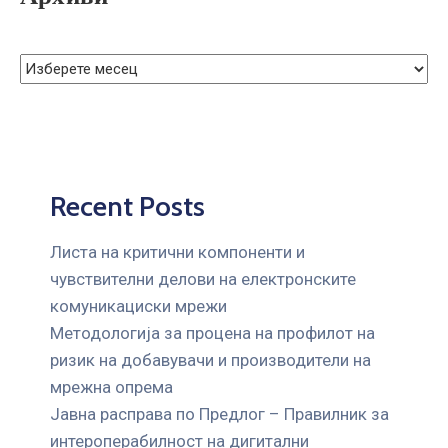
ГРИЖА
ЗА
КОРИСНИЦИ
ЈАВНИ
НАБАВКИ
Recent Posts
Листа на критични компоненти и
чувствителни делови на електронските
комуникациски мрежи
Mетодологија за процена на профилот на
ризик на добавувачи и производители на
мрежна опрема
Јавна расправа по Предлог – Правилник за
интероперабилност на дигитални