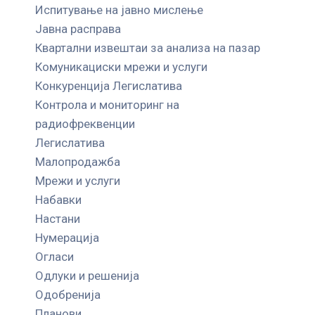
Испитување на јавно мислење
Јавна расправа
Квартални извештаи за анализа на пазар
Комуникациски мрежи и услуги
Конкуренција Легислатива
Контрола и мониторинг на
радиофреквенции
Легислатива
Малопродажба
Мрежи и услуги
Набавки
Настани
Нумерација
Огласи
Одлуки и решенија
Одобренија
Планови