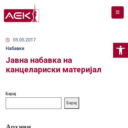
ПОЧЕТНА
ЗА
05.05.2017
Op
НАС
Набавки
Јавна набавка на
ДОКУМЕНТИ
канцелариски материјал
РФ
СПЕКТАР
ТЕЛЕКОМУНИКАЦИИ
Барај
Барај
АНАЛИЗА
НА
ПАЗАР
Архиви