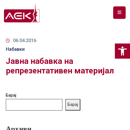
ПОЧЕТНА
ЗА
06.04.2016
Op
НАС
Набавки
Јавна набавка на
ДОКУМЕНТИ
репрезентативен материјал
РФ
СПЕКТАР
ТЕЛЕКОМУНИКАЦИИ
Барај
Барај
АНАЛИЗА
НА
ПАЗАР
Архиви