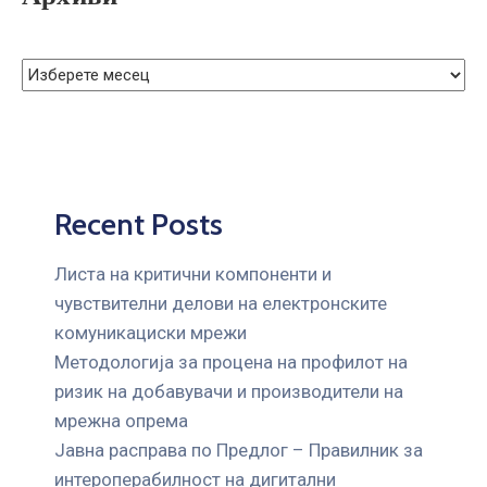
ГРИЖА
ЗА
КОРИСНИЦИ
ЈАВНИ
НАБАВКИ
Recent Posts
Листа на критични компоненти и
чувствителни делови на електронските
комуникациски мрежи
Mетодологија за процена на профилот на
ризик на добавувачи и производители на
мрежна опрема
Јавна расправа по Предлог – Правилник за
интероперабилност на дигитални