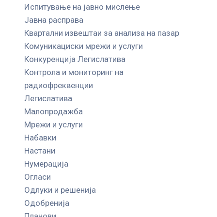
Испитување на јавно мислење
Јавна расправа
Квартални извештаи за анализа на пазар
Комуникациски мрежи и услуги
Конкуренција Легислатива
Контрола и мониторинг на
радиофреквенции
Легислатива
Малопродажба
Мрежи и услуги
Набавки
Настани
Нумерација
Огласи
Одлуки и решенија
Одобренија
Планови