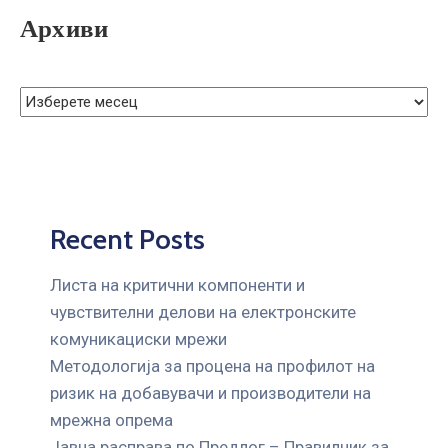
ГРИЖА
Архиви
ЗА
КОРИСНИЦИ
ЈАВНИ
НАБАВКИ
Recent Posts
Листа на критични компоненти и
чувствителни делови на електронските
комуникациски мрежи
Mетодологија за процена на профилот на
ризик на добавувачи и производители на
мрежна опрема
Јавна расправа по Предлог – Правилник за