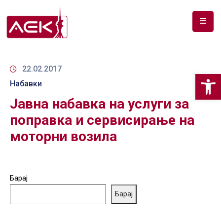
ПОЧЕТНА
ЗА
22.02.2017
Op
НАС
Набавки
Јавна набавка на услуги за
ДОКУМЕНТИ
поправка и сервисирање на
РФ
моторни возила
СПЕКТАР
ТЕЛЕКОМУНИКАЦИИ
Барај
АНАЛИЗА
НА
Барај
ПАЗАР