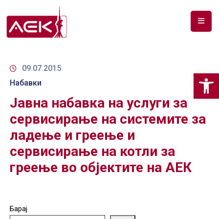
ПОЧЕТНА
ЗА
09.07.2015
Op
НАС
Набавки
Јавна набавка на услуги за
ДОКУМЕНТИ
сервисирање на системите за
РФ
ладење и греење и
СПЕКТАР
сервисирање на котли за
ТЕЛЕКОМУНИКАЦИИ
греење во објектите на АЕК
АНАЛИЗА
НА
ПАЗАР
Барај