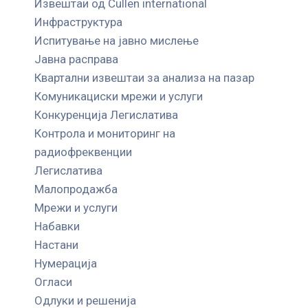
Извештаи од Cullen international
Инфраструктура
Испитување на јавно мислење
Јавна расправа
Квартални извештаи за анализа на пазар
Комуникациски мрежи и услуги
Конкуренција Легислатива
Контрола и мониторинг на
радиофреквенции
Легислатива
Малопродажба
Мрежи и услуги
Набавки
Настани
Нумерација
Огласи
Одлуки и решенија