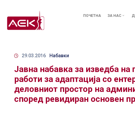
ПОЧЕТНА
ЗА НАС
Д
29.03.2016
Набавки
Јавна набавка за изведба на
работи за адаптација со енте
деловниот простор на админи
според ревидиран основен п