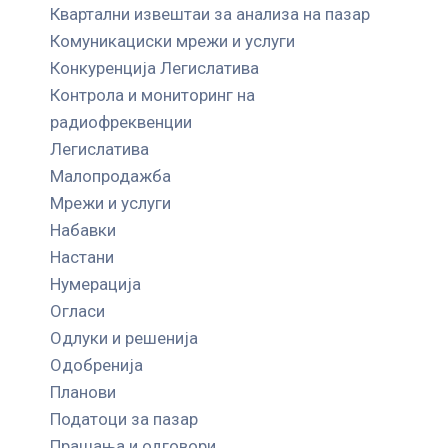
Квартални извештаи за анализа на пазар
Комуникациски мрежи и услуги
Конкуренција Легислатива
Контрола и мониторинг на
радиофреквенции
Легислатива
Малопродажба
Мрежи и услуги
Набавки
Настани
Нумерација
Огласи
Одлуки и решенија
Одобренија
Планови
Податоци за пазар
Прашања и одговори