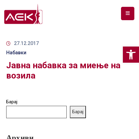
ПОЧЕТНА
ЗА
27.12.2017
Op
НАС
Набавки
Јавна набавка за миење на
ДОКУМЕНТИ
возила
РФ
СПЕКТАР
ТЕЛЕКОМУНИКАЦИИ
Барај
Барај
АНАЛИЗА
НА
ПАЗАР
Архиви