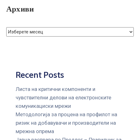
ГРИЖА
Архиви
ЗА
КОРИСНИЦИ
ЈАВНИ
НАБАВКИ
Recent Posts
Листа на критични компоненти и
чувствителни делови на електронските
комуникациски мрежи
Mетодологија за процена на профилот на
ризик на добавувачи и производители на
мрежна опрема
Јавна расправа по Предлог – Правилник за