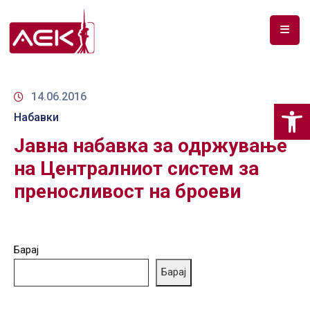
ПОЧЕТНА
ЗА
14.06.2016
Op
НАС
Набавки
Јавна набавка за одржување
ДОКУМЕНТИ
на Централниот систем за
РФ
преносливост на броеви
СПЕКТАР
ТЕЛЕКОМУНИКАЦИИ
Барај
АНАЛИЗА
НА
Барај
ПАЗАР