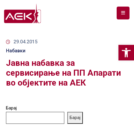
ПОЧЕТНА
ЗА
29.04.2015
Op
НАС
Набавки
Јавна набавка за
ДОКУМЕНТИ
сервисирање на ПП Апарати
РФ
во објектите на АЕК
СПЕКТАР
ТЕЛЕКОМУНИКАЦИИ
Барај
АНАЛИЗА
НА
Барај
ПАЗАР