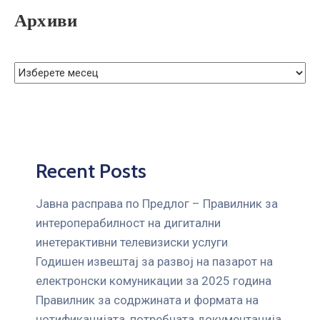
ГРИЖА
Архиви
ЗА
КОРИСНИЦИ
ЈАВНИ
НАБАВКИ
Recent Posts
Јавна расправа по Предлог – Правилник за
интероперабилност на дигитални
инетерактивни телевизиски услуги
Годишен извештај за развој на пазарот на
електронски комуникации за 2025 година
Правилник за содржината и формата на
нотификацијата, потребната документација