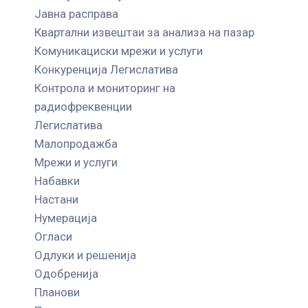
Јавна расправа
Квартални извештаи за анализа на пазар
Комуникациски мрежи и услуги
Конкуренција Легислатива
Контрола и мониторинг на
радиофреквенции
Легислатива
Малопродажба
Мрежи и услуги
Набавки
Настани
Нумерација
Огласи
Одлуки и решенија
Одобренија
Планови