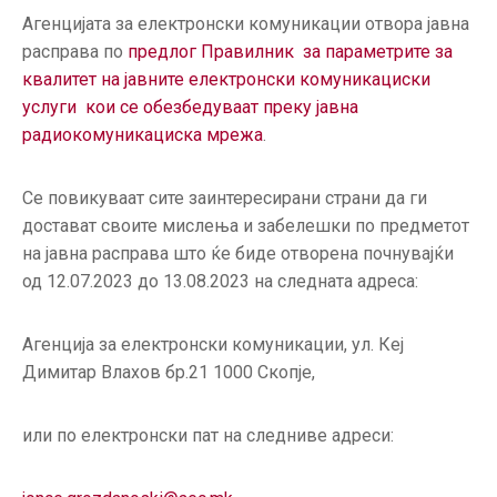
ГРИЖА
Агенцијата за електронски комуникации отвора јавна
ЗА
расправа по
предлог Правилник за параметрите за
КОРИСНИЦИ
квалитет на јавните елeктронски комуникациски
услуги кои се обезбедуваат преку јавна
ЈАВНИ
радиокомуникациска мрежа
.
НАБАВКИ
Се повикуваат сите заинтересирани страни да ги
достават своите мислења и забелешки по предметот
на јавна расправа што ќе биде отворена почнувајќи
од 12.07.2023 до 13.08.2023 на следната адреса:
Агенција за електронски комуникации, ул. Кеј
Димитар Влахов бр.21 1000 Скопје,
или по електронски пат на следниве адреси: