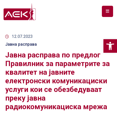
ПОЧЕТНА
ЗА
12.07.2023
Op
НАС
Јавна расправа
Јавна расправа по предлог
ДОКУМЕНТИ
Правилник за параметрите за
РФ
квалитет на јавните
СПЕКТАР
елeктронски комуникациски
ТЕЛЕКОМУНИКАЦИИ
услуги кои се обезбедуваат
АНАЛИЗА
преку јавна
НА
радиокомуникациска мрежа
ПАЗАР