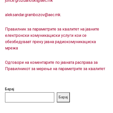
jonce.grozdanoski@aec.mk
aleksandar.grambozov@aec.mk
.
Правилник за параметрите за квалитет на јавните
елeктронски комуникациски услуги кои се
обезбедуваат преку јавна радиокомуникациска
мрежа
Одговори на коментарите по јавната расправа за
Правилникот за мерење на параметрите за квалитет
Барај
Барај