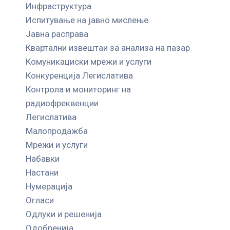
Инфраструктура
Испитување на јавно мислење
Јавна расправа
Квартални извештаи за анализа на пазар
Комуникациски мрежи и услуги
Конкуренција Легислатива
Контрола и мониторинг на
радиофреквенции
Легислатива
Малопродажба
Мрежи и услуги
Набавки
Настани
Нумерација
Огласи
Одлуки и решенија
Одобренија