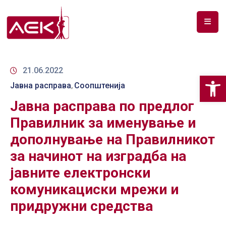
ПОЧЕТНА
ЗА
21.06.2022
Op
НАС
Јавна расправа
Соопштенија
‚
Јавна расправа по предлог
ДОКУМЕНТИ
Правилник за именување и
РФ
дополнување на Правилникот
СПЕКТАР
за начинот на изградба на
ТЕЛЕКОМУНИКАЦИИ
јавните електронски
АНАЛИЗА
комуникациски мрежи и
НА
придружни средства
ПАЗАР