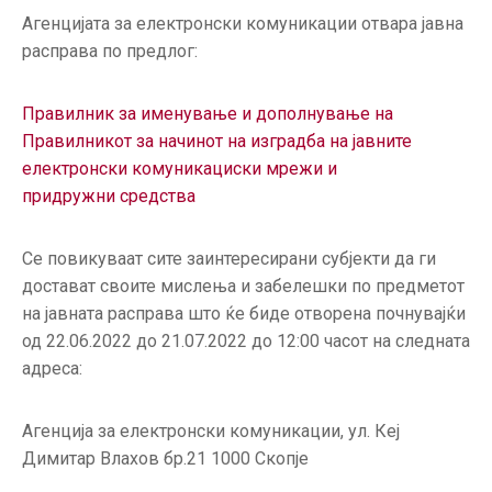
ГРИЖА
Агенцијата за електронски комуникации отвара јавна
ЗА
расправа по предлог:
КОРИСНИЦИ
ЈАВНИ
Правилник за именување и дополнување на
НАБАВКИ
Правилникот за начинот на изградба на јавните
електронски комуникациски мрежи и
придружни средства
Се повикуваат сите заинтересирани субјекти да ги
достават своите мислења и забелешки по предметот
на јавната расправа што ќе биде отворена почнувајќи
од 22.06.2022 до 21.07.2022 до 12:00 часот на следната
адреса:
Агенција за електронски комуникации, ул. Кеј
Димитар Влахов бр.21 1000 Скопје