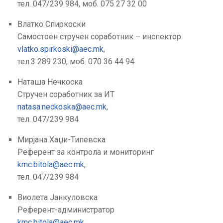
тел. 047/239 984, моб. 075 27 32 00
ГРИЖА
ЗА
Влатко Спиркоски
КОРИСНИЦИ
Самостоен стручен соработник – инспектор
vlatko.spirkoski@aec.mk
,
ЈАВНИ
тел.3 289 230, моб. 070 36 44 94
НАБАВКИ
Наташа Нечкоска
Стручен соработник за ИТ
natasa.neckoska@aec.mk
,
тел. 047/239 984
Мирјана Хаџи-Типевска
Референт за контрола и мониторинг
kmc.bitola@aec.mk
,
тел. 047/239 984
Виолета Јанкуловска
Референт-администратор
kmc.bitola@aec.mk
,