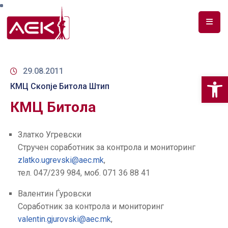
ПОЧЕТНА
ЗА
29.08.2011
Op
НАС
КМЦ Скопје Битола Штип
КМЦ Битола
ДОКУМЕНТИ
РФ
Златко Угревски
СПЕКТАР
Стручен соработник за контрола и мониторинг
zlatko.ugrevski@aec.mk
,
ТЕЛЕКОМУНИКАЦИИ
тел. 047/239 984, моб. 071 36 88 41
АНАЛИЗА
Валентин Ѓуровски
НА
Соработник за контрола и мониторинг
ПАЗАР
valentin.gjurovski@aec.mk
,