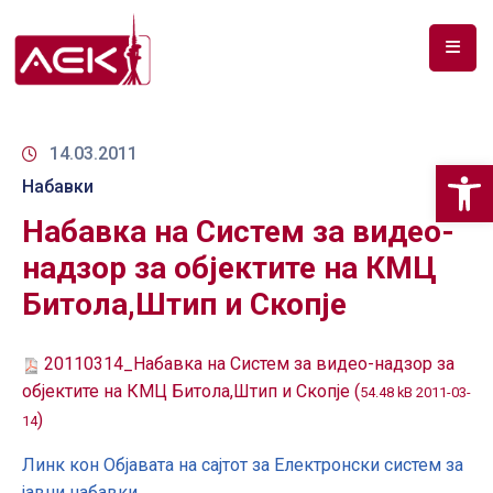
ПОЧЕТНА
ЗА
14.03.2011
Op
НАС
Набавки
Набавка на Систем за видео-
ДОКУМЕНТИ
надзор за објектите на КМЦ
РФ
Битола,Штип и Скопје
СПЕКТАР
ТЕЛЕКОМУНИКАЦИИ
20110314_Набавка на Систем за видео-надзор за
објектите на КМЦ Битола,Штип и Скопје (
54.48 kB 2011-03-
АНАЛИЗА
)
14
НА
ПАЗАР
Линк кон Објавата на сајтот за Електронски систем за
јавни набавки