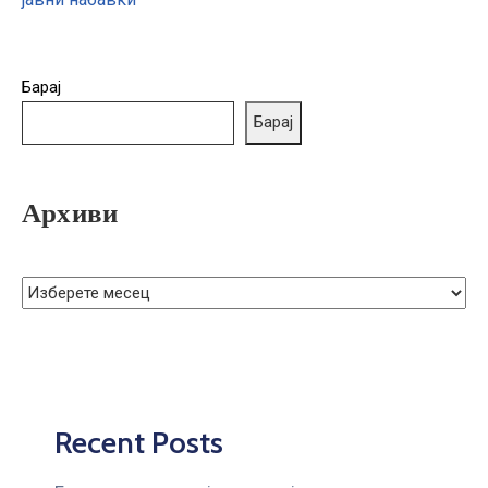
ГРИЖА
ЗА
КОРИСНИЦИ
Барај
ЈАВНИ
Барај
НАБАВКИ
Архиви
Recent Posts