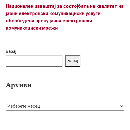
ГРИЖА
Национален извештај за состојбата на квалитет на
ЗА
јавни електронски комуникациски услуги
КОРИСНИЦИ
обезбедени преку јавни електронски
комуникациски мрежи
ЈАВНИ
НАБАВКИ
Барај
Барај
Архиви