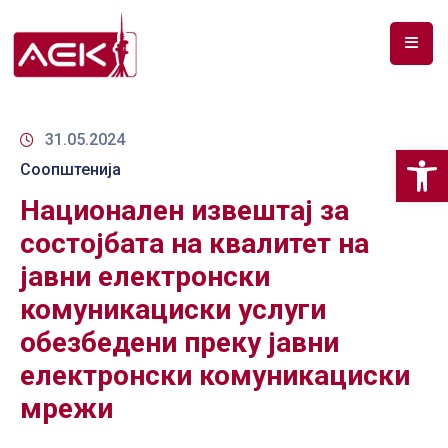
ПОЧЕТНА
ЗА
31.05.2024
Op
НАС
Соопштенија
Национален извештај за
ДОКУМЕНТИ
состојбата на квалитет на
РФ
јавни електронски
СПЕКТАР
комуникациски услуги
ТЕЛЕКОМУНИКАЦИИ
обезбедени преку јавни
АНАЛИЗА
електронски комуникациски
НА
мрежи
ПАЗАР