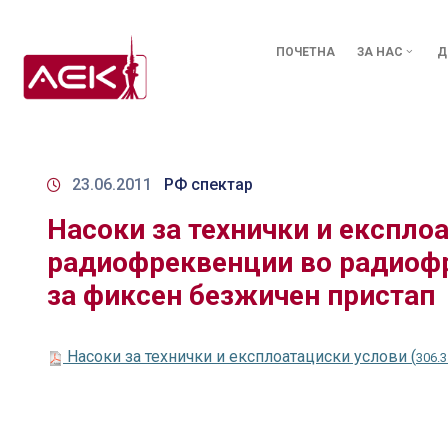
ПОЧЕТНА
ЗА НАС
Д
23.06.2011
РФ спектар
Насоки за технички и експло
радиофреквенции во радиофр
за фиксен безжичен пристап
Насоки за технички и експлоатациски услови (
306.3