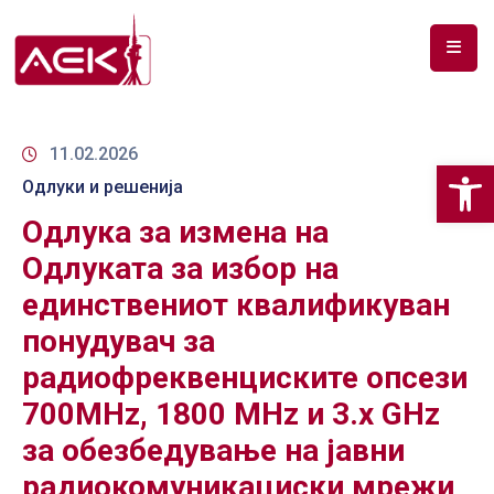
ПОЧЕТНА
ЗА
11.02.2026
Op
НАС
Одлуки и решенија
Одлука за измена на
ДОКУМЕНТИ
Одлуката за избор на
РФ
единствениот квалификуван
СПЕКТАР
понудувач за
ТЕЛЕКОМУНИКАЦИИ
радиофреквенциските опсези
АНАЛИЗА
700MHz, 1800 MHz и 3.x GHz
НА
за обезбедување на јавни
ПАЗАР
радиокомуникациски мрежи