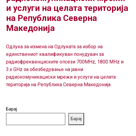
ГРИЖА
и услуги на целата територија
ЗА
на Република Северна
КОРИСНИЦИ
Македонија
ЈАВНИ
НАБАВКИ
Одлука за измена на Одлуката за избор на
единствениот квалификуван понудувач за
радиофреквенциските опсези 700MHz, 1800 MHz и
3.x GHz за обезбедување на јавни
радиокомуникациски мрежи и услуги на целата
територија на Република Северна Македонија
Барај
Барај