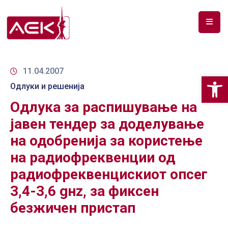
ПОЧЕТНА
ЗА
11.04.2007
Op
НАС
Одлуки и решенија
Одлука за распишување на
ДОКУМЕНТИ
јавен тендер за доделување
РФ
на одобренија за користење
СПЕКТАР
на радиофреквенции од
ТЕЛЕКОМУНИКАЦИИ
радиофреквенцискиот опсег
АНАЛИЗА
3,4-3,6 gнz, за фиксен
НА
безжичен пристап
ПАЗАР