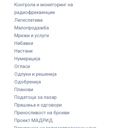
Контрола и мониторинг на
радиофреквенции
Легислатива
Малопродажба
Мрежи и услуги
Набавки
Настани
Нумерација
Огласи
Одлуки и решенија
Одобренија
Планови
Податоци за пазар
Прашања и одговори
Преносливост на броеви
Проект МАДРИД
Регулација на големопродажни цени