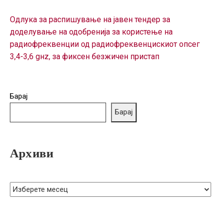
ГРИЖА
ЗА
Одлука за распишување на јавен тендер за
КОРИСНИЦИ
доделување на одобренија за користење на
радиофреквенции од радиофреквенцискиот опсег
ЈАВНИ
3,4-3,6 gнz, за фиксен безжичен пристап
НАБАВКИ
Барај
Барај
Архиви