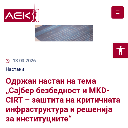
ПОЧЕТНА
ЗА
Op
НАС
ДОКУМЕНТИ
13.03.2026
Настани
РФ
СПЕКТАР
Одржан настан на тема
„Сајбер безбедност и MKD-
ТЕЛЕКОМУНИКАЦИИ
CIRT – заштита на критичната
АНАЛИЗА
инфраструктура и решенија
НА
за институциите“
ПАЗАР