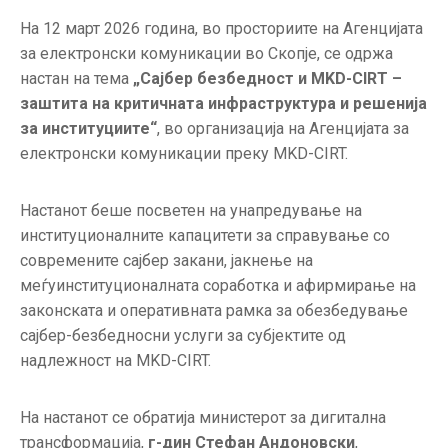
ГРИЖА
На 12 март 2026 година, во просториите на Агенцијата
ЗА
за електронски комуникации во Скопје, се одржа
КОРИСНИЦИ
настан на тема
„Сајбер безбедност и MKD-CIRT –
ЈАВНИ
заштита на критичната инфраструктура и решенија
НАБАВКИ
за институциите“
, во организација на Агенцијата за
електронски комуникации преку MKD-CIRT.
Настанот беше посветен на унапредување на
институционалните капацитети за справување со
современите сајбер закани, јакнење на
меѓуинституционалната соработка и афирмирање на
законската и оперативната рамка за обезбедување
сајбер-безбедносни услуги за субјектите од
надлежност на MKD-CIRT.
На настанот се обратија министерот за дигитална
трансформација,
г-дин Стефан Андоновски
,