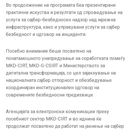
Во продолжение на програмата беа презентирани
практични искуства и резултати од спроведување на
услуги за сајбер-безбедносен надзор над мрежна
инфраструктура, како и управувани услуги за сајбер
безбедност и одговор на инциденти.
Посебно внимание беше посветено на
понатамошното унапредување на соработката помеѓу
MKD-CIRT, MKD-G-CSIRT и Министерството за
дигитална трансформација, со цел зајакнување на
националната сајбер отпорност и обезбедување
координиран институционален одговор на
современите безбедносни предизвици.
Агенцијата за електронски комуникации преку
посебниот сектор MKD-CIRT и во иднина ќе
продолжат посветено да работат на јакнење на сајбер