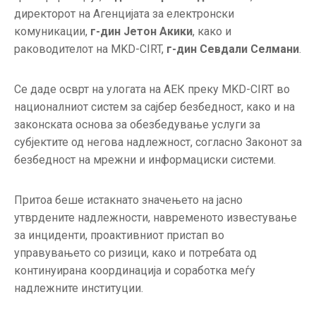
директорот на Агенцијата за електронски
комуникации,
г-дин Јетон Акики
, како и
раководителот на MKD-CIRT,
г-дин Севдали Селмани
.
Се даде осврт на улогата на АЕК преку MKD-CIRT во
националниот систем за сајбер безбедност, како и на
законската основа за обезбедување услуги за
субјектите од негова надлежност, согласно Законот за
безбедност на мрежни и информациски системи.
Притоа беше истакнато значењето на јасно
утврдените надлежности, навременото известување
за инциденти, проактивниот пристап во
управувањето со ризици, како и потребата од
континуирана координација и соработка меѓу
надлежните институции.