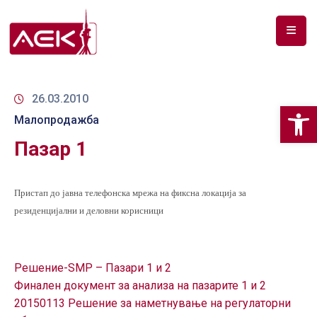
ПОЧЕТНА
ЗА
26.03.2010
Op
НАС
Малопродажба
Пазар 1
ДОКУМЕНТИ
РФ
СПЕКТАР
Пристап до јавна телефонска мрежа на фиксна локација за
резиденцијални и деловни корисници
ТЕЛЕКОМУНИКАЦИИ
АНАЛИЗА
Решение-SMP – Пазари 1 и 2
НА
Финален документ за анализа на пазарите 1 и 2
ПАЗАР
20150113 Решение за наметнување на регулаторни