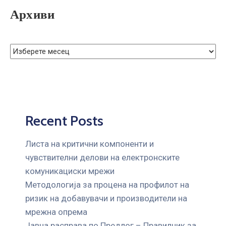
Архиви
Recent Posts
Листа на критични компоненти и
чувствителни делови на електронските
комуникациски мрежи
Mетодологија за процена на профилот на
ризик на добавувачи и производители на
мрежна опрема
Јавна расправа по Предлог – Правилник за